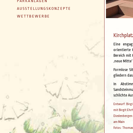
PARKANLAGEN
AUSSTELLUNGSKONZEPTE
WETTBEWERBE
Kirchplat
Eine engag
orientierte
Bereich mit
‚neue Mitte‘
Formlose Si
gliedern da
In Abstim
Sandsteinma
schlichte A
Entwurf: Birg
mit Birgit Ehr
Diedenbergen /
am Main
Fotos: Thomas