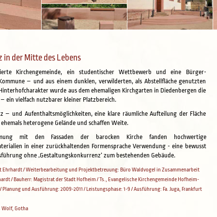
z in der Mitte des Lebens
ierte Kirchengemeinde, ein studentischer Wettbewerb und eine Bürger-
 Kommune – und aus einem dunklen, verwilderten, als Abstellfläche genutzten
 Hinterhofcharakter wurde aus dem ehemaligen Kirchgarten in Diedenbergen die
 – ein vielfach nutzbarer kleiner Platzbereich.
tz – und Aufenthaltsmöglichkeiten, eine klare räumliche Aufteilung der Fläche
s ehemals heterogene Gelände und schaffen Weite.
mung mit den Fassaden der barocken Kirche fanden hochwertige
terialien in einer zurückhaltenden Formensprache Verwendung - eine bewusst
usführung ohne ‚Gestaltungskonkurrenz‘ zum bestehenden Gebäude.
it Ehrhardt / Weiterbearbeitung und Projektbetreuung: Büro Waldvogel in Zusammenarbeit
hardt / Bauherr: Magistrat der Stadt Hofheim / Ts., Evangelische Kirchengemeinde Hofheim-
 Planung und Ausführung: 2009-2011 / Leistungsphase: 1-9 / Ausführung: Fa. Juga, Frankfurt
 Wolf, Gotha